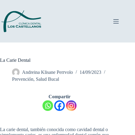
Saltar
al
contenido
La Carie Dental
Andreina Klisane Perrvolo
14/09/2023
Prevención
,
Salud Bucal
Compartir
La carie dental, también conocida como cavidad dental o
simplemente caries, es una enfermedad dental común que