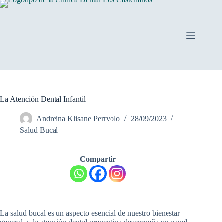
Saltar
al
contenido
La Atención Dental Infantil
Andreina Klisane Perrvolo
28/09/2023
Salud Bucal
Compartir
La salud bucal es un aspecto esencial de nuestro bienestar
general, y la atención dental preventiva desempeña un papel